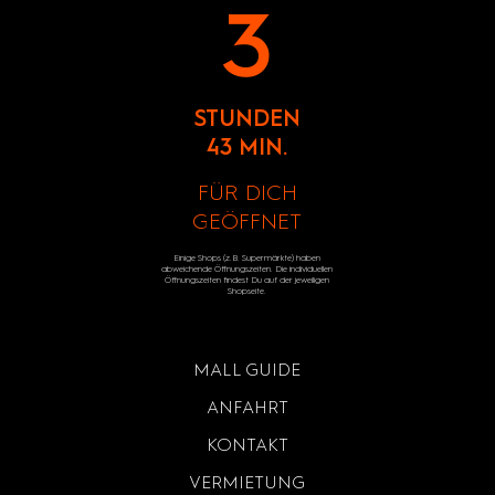
3
STUNDEN
43 MIN.
FÜR DICH
GEÖFFNET
Einige Shops (z.B. Supermärkte) haben
abweichende Öffnungszeiten. Die individuellen
Öffnungszeiten findest Du auf der jeweiligen
Shopseite.
MALL GUIDE
ANFAHRT
KONTAKT
VERMIETUNG