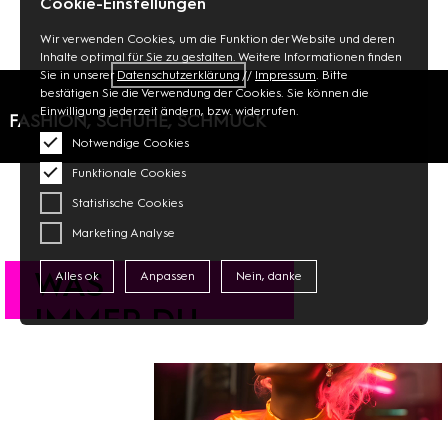
Cookie-Einstellungen
Wir verwenden Cookies, um die Funktion der Website und deren
Inhalte optimal für Sie zu gestalten. Weitere Informationen finden
Sie in unserer
Datenschutzerklärung
//
Impressum
. Bitte
bestätigen Sie die Verwendung der Cookies. Sie können die
Einwilligung jederzeit ändern, bzw. widerrufen.
FASHION, SCHUHE, SCHMUCK
Notwendige Cookies
Funktionale Cookies
Statistische Cookies
Marketing Analyse
WAS
Alles ok
Anpassen
Nein, danke
IMMER DU
#CATWALKST