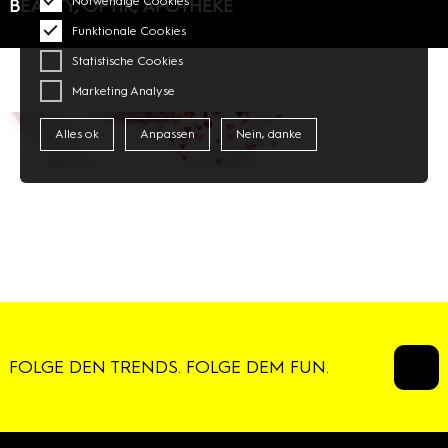
Notwendige Cookies
BEAUTY, OPTIK, APOTHEKE
Funktionale Cookies
Statistische Cookies
Marketing Analyse
Alles ok
Anpassen
Nein, danke
FOLGE DEN TRENDS. FOLGE DEM FUN.