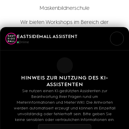
Maskenbildnerschule
Wir bieten Workshops im Bereich der
dekorativen Kosmetik und kreative
EASTSIDEMALL ASSISTENT
Fotoshootings als ganz besonderes Geschenk.
Online
Die Basis bildet unsere 30jährige Erfahrung im
Bereich der Berufsbildung zum Maskenbildner
(BAföG-förderungsfähig und IHK-zertifiziert).
HINWEIS ZUR NUTZUNG DES KI-
ASSISTENTEN
Sie nutzen einen KI-gestützten Assistenten zur
Beantwortung Ihrer Fragen rund um
Mieterinformationen und Mieter WIKI. Die Antworten
werden automatisiert erzeugt und können im Einzelfall
Mo - Sa: 10:00 - 20:00 UHR
unvollständig oder fehlerhaft sein. Bitte geben Sie
keine sensiblen oder vertraulichen Informationen ein.