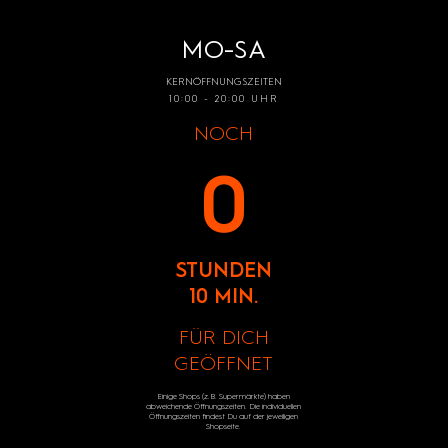
MO-SA
KERNÖFFNUNGSZEITEN
10:00 - 20:00 UHR
NOCH
0
STUNDEN
10 MIN.
FÜR DICH
GEÖFFNET
Einige Shops (z.B. Supermärkte) haben
abweichende Öffnungszeiten. Die individuellen
Öffnungszeiten findest Du auf der jeweiligen
Shopseite.