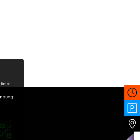
timal
wendung