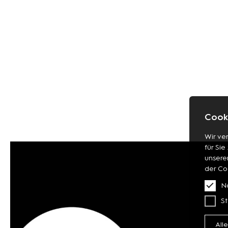
Cooki
Wir ve
für Sie
unsere
der Co
N
St
All