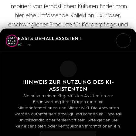
Inspiriert von fernöstlichen Kulturen findet man
hier eine umfassende Kollektion luxuriöser,
erschwinglicher Produkte für Körperpflege und
das Zuhause.
EASTSIDEMALL ASSISTENT
Online
Mo - Sa: 10:00 - 20:00 UHR
HINWEIS ZUR NUTZUNG DES KI-
ASSISTENTEN
Sie nutzen einen KI-gestützten Assistenten zur
Beantwortung Ihrer Fragen rund um
Mieterinformationen und Mieter WIKI. Die Antworten
werden automatisiert erzeugt und können im Einzelfall
+49-030-66763125
unvollständig oder fehlerhaft sein. Bitte geben Sie
keine sensiblen oder vertraulichen Informationen ein.
E-MAIL