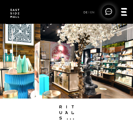
DE
|
EN
RITUALS