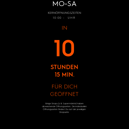
MO-SA
KERNÖFFNUNGSZEITEN
10:00 - UHR
IN
10
STUNDEN
15 MIN.
FÜR DICH
GEÖFFNET
Einige Shops (z.B. Supermärkte) haben
abweichende Öffnungszeiten. Die individuellen
Öffnungszeiten findest Du auf der jeweiligen
Shopseite.