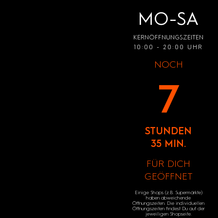
MO-SA
KERNÖFFNUNGSZEITEN
10:00 - 20:00 UHR
NOCH
7
STUNDEN
35 MIN.
FÜR DICH
GEÖFFNET
Einige Shops (z.B. Supermärkte)
haben abweichende
Öffnungszeiten. Die individuellen
Öffnungszeiten findest Du auf der
jeweiligen Shopseite.