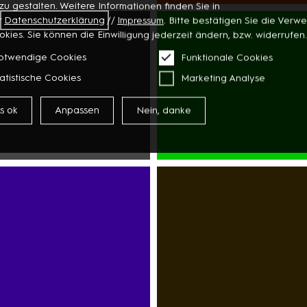
 zu gestalten. Weitere Informationen finden Sie in
WOHNEN
r
Datenschutzerklärung
//
Impressum
. Bitte bestätigen Sie die Ver
BÜCHER
okies. Sie können die Einwilligung jederzeit ändern, bzw. widerrufen.
PAPETERIE
otwendige Cookies
Funktionale Cookies
BLUMEN
atistische Cookies
Marketing Analyse
es ok
Anpassen
Nein, danke
A
SUPERMARKT
ASIAMARKT
DISCOUNTER