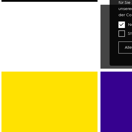
für Sie
FASHION
unsere
SCHUHE
der Co
SCHMUCK
N
St
All
MULTIMEDI
FOTO
TECHNIK