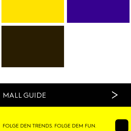
BANK
SPORT
AUTOVERMIETUNG
FITNESS
SERVICES
DANCE
RESTAURANTS
CAFÉS
>
MALL GUIDE
FOLGE DEN TRENDS. FOLGE DEM FUN.