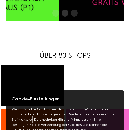
ÜBER 80 SHOPS
Cookie-Einstellungen
FASHION
Wir verwenden Cookies, um die Funktion der Website und deren
Inhalte optimal für Sie zu gestalten. Weitere Informationen finden
SCHUHE
Sie in unserer
Datenschutzerklärung
//
Impressum
. Bitte
SCHMUCK
bestätigen Sie die Verwendung der Cookies. Sie können die
Einwilligung jederzeit ändern, bzw. widerrufen.