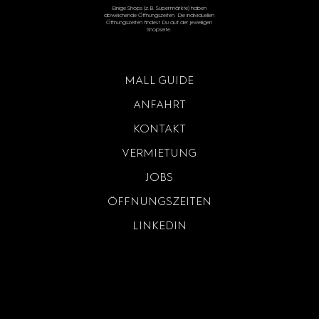
Einige Shops (z.B. Supermärkte) haben
abweichende Öffnungszeiten. Die individuellen
Öffnungszeiten findest Du auf der jeweiligen
Shopseite.
MALL GUIDE
ANFAHRT
KONTAKT
VERMIETUNG
JOBS
ÖFFNUNGSZEITEN
LINKEDIN