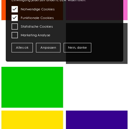
Notwendige Cookies
Funktionale Cookies
WOHNEN
BEAUTY
Statistische Cookies
BÜCHER
OPTIK
PAPETERIE
APOTHEKE
Marketing Analyse
BLUMEN
Alles ok
Anpassen
Nein, danke
MULTIMEDIA
FOTO
TECHNIK
SUPERMARKT
ASIAMARKT
DISCOUNTER