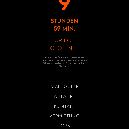
9
STUNDEN
59 MIN.
FÜR DICH
GEÖFFNET
Einige Shops (z.B. Supermärkte) haben
abweichende Öffnungszeiten. Die individuellen
Öffnungszeiten findest Du auf der jeweiligen
Shopseite.
MALL GUIDE
ANFAHRT
KONTAKT
VERMIETUNG
JOBS