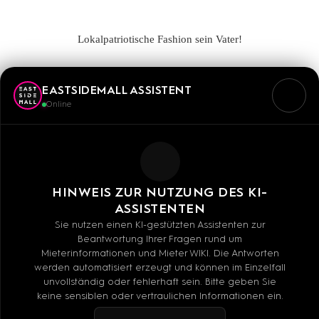
LOOK54
Lokalpatriotische Fashion sein Vater!
Wir Hauptstadtrocker bedrucken und veredeln schon seit 2002
EASTSIDEMALL ASSISTENT
Shirts, Sweats, Jacken und anderes geiles Zeug mit Liebe und
Online
von Hand.
Ob Freaks oder Geeks, Models oder Mechaniker, Prinzen oder
Portiers – eins haben unsere Kunden gemeinsam: Sie lieben
HINWEIS ZUR NUTZUNG DES KI-
Berlin und sind alle nicht ganz normal :-)
ASSISTENTEN
Sie nutzen einen KI-gestützten Assistenten zur
Beantwortung Ihrer Fragen rund um
Mieterinformationen und Mieter WIKI. Die Antworten
werden automatisiert erzeugt und können im Einzelfall
unvollständig oder fehlerhaft sein. Bitte geben Sie
Mo - Sa: 10:00 - 20:00 UHR
keine sensiblen oder vertraulichen Informationen ein.