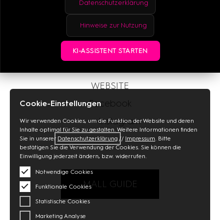
Datenschutzerklärung
Hinweise zur Nutzung
+49-030-44793429
KI-ASSISTENT STARTEN
E-MAIL
WEBSITE
Facebook
Cookie-Einstellungen
Instagram
Wir verwenden Cookies, um die Funktion der Website und deren
Inhalte optimal für Sie zu gestalten. Weitere Informationen finden
Sie in unserer
Datenschutzerklärung
//
Impressum
. Bitte
bestätigen Sie die Verwendung der Cookies. Sie können die
Einwilligung jederzeit ändern, bzw. widerrufen.
Notwendige Cookies
MALL GUIDE
Funktionale Cookies
Statistische Cookies
Marketing Analyse