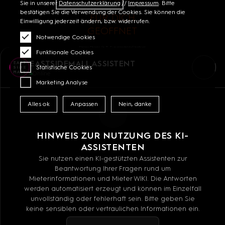
Sie in unserer
Datenschutzerklärung
//
Impressum
. Bitte
bestätigen Sie die Verwendung der Cookies. Sie können die
FÜR DICH
Einwilligung jederzeit ändern, bzw. widerrufen.
GEÖFFNET
Notwendige Cookies
Einige Shops (z.B. Supermärkte) haben
Funktionale Cookies
abweichende Öffnungszeiten. Die individuellen
Öffnungszeiten findest Du auf der jeweiligen
EASTSIDEMALL ASSISTENT
Shopseite.
Statistische Cookies
Online
Marketing Analyse
MALL GUIDE
Alles ok
Anpassen
Nein, danke
ANFAHRT
KONTAKT
HINWEIS ZUR NUTZUNG DES KI-
ASSISTENTEN
VERMIETUNG
Sie nutzen einen KI-gestützten Assistenten zur
JOBS
Beantwortung Ihrer Fragen rund um
Mieterinformationen und Mieter WIKI. Die Antworten
ÖFFNUNGSZEITEN
werden automatisiert erzeugt und können im Einzelfall
unvollständig oder fehlerhaft sein. Bitte geben Sie
LINKEDIN
keine sensiblen oder vertraulichen Informationen ein.