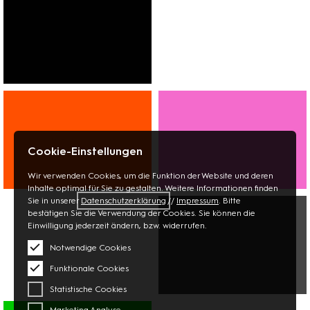
FASHION
SCHUHE
SCHMUCK
Cookie-Einstellungen
Wir verwenden Cookies, um die Funktion der Website und deren
Inhalte optimal für Sie zu gestalten. Weitere Informationen finden
WOHNEN
BEAUTY
Sie in unserer
Datenschutzerklärung
//
Impressum
. Bitte
BÜCHER
OPTIK
bestätigen Sie die Verwendung der Cookies. Sie können die
PAPETERIE
APOTHEKE
Einwilligung jederzeit ändern, bzw. widerrufen.
BLUMEN
Notwendige Cookies
Funktionale Cookies
Statistische Cookies
MULTIMEDIA
Marketing Analyse