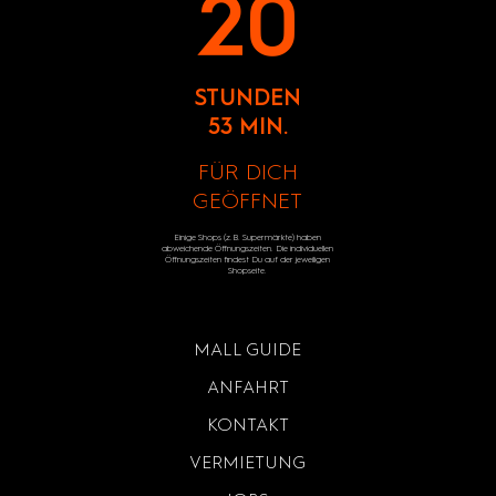
20
STUNDEN
53 MIN.
FÜR DICH
GEÖFFNET
Einige Shops (z.B. Supermärkte) haben
abweichende Öffnungszeiten. Die individuellen
Öffnungszeiten findest Du auf der jeweiligen
Shopseite.
MALL GUIDE
ANFAHRT
KONTAKT
VERMIETUNG