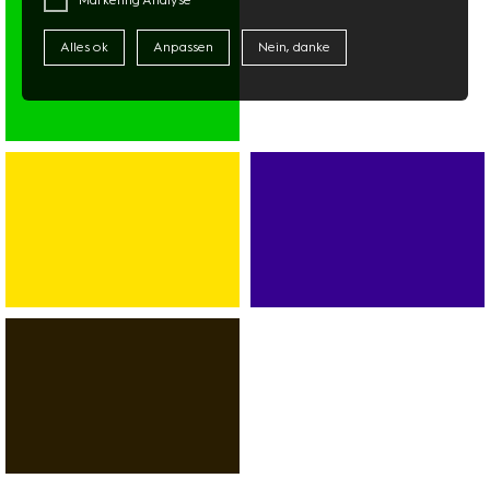
FOTO
TECHNIK
Alles ok
Anpassen
Nein, danke
SUPERMARKT
ASIAMARKT
DISCOUNTER
BANK
SPORT
AUTOVERMIETUNG
FITNESS
SERVICES
DANCE
RESTAURANTS