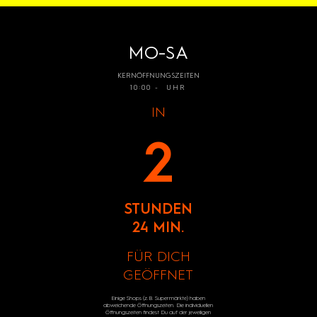
MO-SA
KERNÖFFNUNGSZEITEN
10:00 - UHR
IN
2
STUNDEN
24 MIN.
FÜR DICH
GEÖFFNET
Einige Shops (z.B. Supermärkte) haben
abweichende Öffnungszeiten. Die individuellen
Öffnungszeiten findest Du auf der jeweiligen