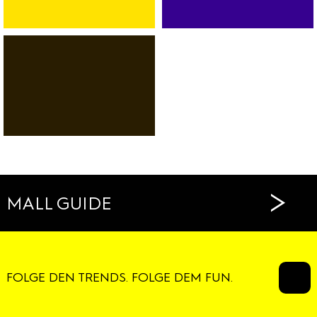
BANK
SPORT
AUTOVERMIETUNG
FITNESS
SERVICES
DANCE
RESTAURANTS
CAFÉS
>
MALL GUIDE
FOLGE DEN TRENDS. FOLGE DEM FUN.