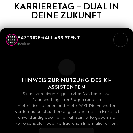
KARRIERETAG – DUAL IN
DEINE ZUKUNFT
07.06.2023
09:30
EASTSIDEMALL ASSISTENT
Online
Starte Deine Karriere mit einer dualen Ausbildung.
Unternehmen aus dem Bezirk bieten freie
Ausbildungsplätze an – mit dem KarriereMobil der
Handwerkskammer Berlin.
HINWEIS ZUR NUTZUNG DES KI-
Flyer findest Du an den Kassen unserer Shops sowie
ASSISTENTEN
am Info-Point.
Sie nutzen einen KI-gestützten Assistenten zur
Beantwortung Ihrer Fragen rund um
Mieterinformationen und Mieter WIKI. Die Antworten
Eine Aktion von:
werden automatisiert erzeugt und können im Einzelfall
Bundesagentur für Arbeit • Jugendberufsagentur
unvollständig oder fehlerhaft sein. Bitte geben Sie
Berlin • Bezirksamt Friedrichshain-Kreuzberg •
keine sensiblen oder vertraulichen Informationen ein.
Handwerkskammer Berlin • Friedrichshain-