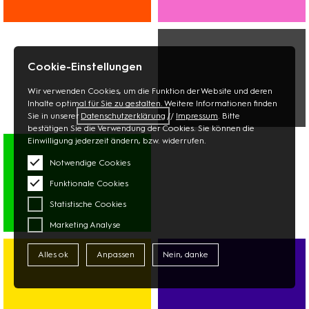
WOHNEN
BEAUTY
BÜCHER
OPTIK
PAPETERIE
APOTHEKE
Cookie-Einstellungen
BLUMEN
Wir verwenden Cookies, um die Funktion der Website und deren
Inhalte optimal für Sie zu gestalten. Weitere Informationen finden
Sie in unserer
Datenschutzerklärung
//
Impressum
. Bitte
bestätigen Sie die Verwendung der Cookies. Sie können die
MULTIMEDIA
Einwilligung jederzeit ändern, bzw. widerrufen.
FOTO
TECHNIK
Notwendige Cookies
Funktionale Cookies
Statistische Cookies
Marketing Analyse
SUPERMARKT
ASIAMARKT
Alles ok
Anpassen
Nein, danke
DISCOUNTER