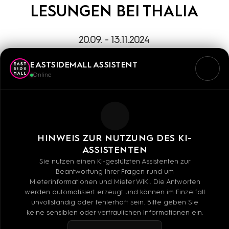
LESUNGEN BEI THALIA
20.09. - 13.11.2024
EASTSIDEMALL ASSISTENT
Online
20. September 2024 ab 20:00 Uhr
Alexandra Flint liest aus "Lakestone Campus -
What we lost"
HINWEIS ZUR NUTZUNG DES KI-
Astrophysik am Lakestone Campus zu studieren, ist
ASSISTENTEN
Brynns größter Traum. Als sie von dem
Sie nutzen einen KI-gestützten Assistenten zur
Beantwortung Ihrer Fragen rund um
Wettbewerb um ein Stipendium an der
Mieterinformationen und Mieter WIKI. Die Antworten
renommierten Uni erfährt, ergreift sie ihre Chance
werden automatisiert erzeugt und können im Einzelfall
unvollständig oder fehlerhaft sein. Bitte geben Sie
und fliegt nach Seattle. Dort angekommen gerät
keine sensiblen oder vertraulichen Informationen ein.
sie direkt mit Kace aus Dublin aneinander. Was