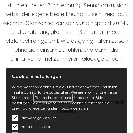
Mit ihrem neuen Buch ermutigt Senna dazu, sich
selbst der eigene beste Freund zu sein, zeigt auf,
wie man Grenzen setzen kann, und inspiriert zu Mut
und Unabhängigkeit. Denn Senna hat in den
letzten Jahren gelernt, wie es gelingt, allein zu sein
ohne sich einsam zu fühlen, und damit die
ultimative Formel zu innerem Glück gefunden.
Cookie-Einstellungen
Wir verwenden Cookies, um die Funktion der Website und deren
Inhalte optimal für Sie zu gestalten. Weitere Informationen finden
Sie in unserer
Datenschutzerklärung
//
Impressum
. Bitte
Du findest die Buchhandlung Thalia Berlin auf
bestätigen Sie die Verwendung der Cookies. Sie können die
Einwilligung jederzeit ändern, bzw. widerrufen.
Ebene 1
Notwendige Cookies
Funktionale Cookies