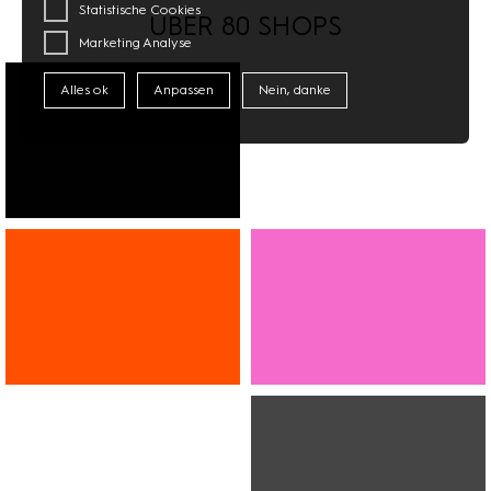
Statistische Cookies
ÜBER 80 SHOPS
Marketing Analyse
Alles ok
Anpassen
Nein, danke
FASHION
SCHUHE
SCHMUCK
WOHNEN
BEAUTY
BÜCHER
OPTIK
PAPETERIE
APOTHEKE
BLUMEN