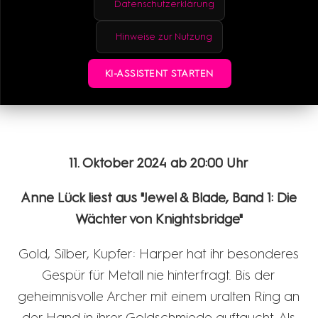
Datenschutzerklärung
Brynn nicht weiß: Kace ist nicht nur wegen seines
musikalischen Talents am LSC. Aber sie spürt, dass
Hinweise zur Nutzung
sich mehr hinter seiner kühlen Fassade verbirgt.
Doch je näher Brynn ihm kommt, desto heftiger
KI-ASSISTENT STARTEN
stößt Kace sie von sich...
11. Oktober 2024 ab 20:00 Uhr
Anne Lück liest aus "Jewel & Blade, Band 1: Die
Wächter von Knightsbridge"
Gold, Silber, Kupfer: Harper hat ihr besonderes
Gespür für Metall nie hinterfragt. Bis der
geheimnisvolle Archer mit einem uralten Ring an
der Hand in ihrer Goldschmiede auftaucht. Als