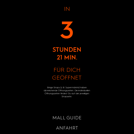
IN
3
STUNDEN
21 MIN.
FÜR DICH
GEÖFFNET
Einige Shops (z.B. Supermärkte) haben
abweichende Öffnungszeiten. Die individuellen
Öffnungszeiten findest Du auf der jeweiligen
Shopseite.
MALL GUIDE
ANFAHRT