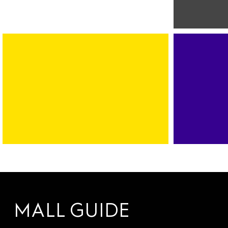
MULTIMEDI
FOTO
TECHNIK
BANK
SPORT
AUTOVERMIETUNG
FITNESS
SERVICES
DANCE
MALL GUIDE