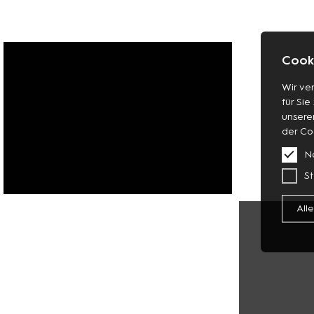
Cooki
Wir ve
für Sie
unsere
der Co
N
St
FASHION
All
SCHUHE
SCHMUCK