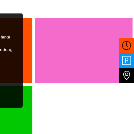
timal
wendung
BEAUTY
OPTIK
APOTHEKE