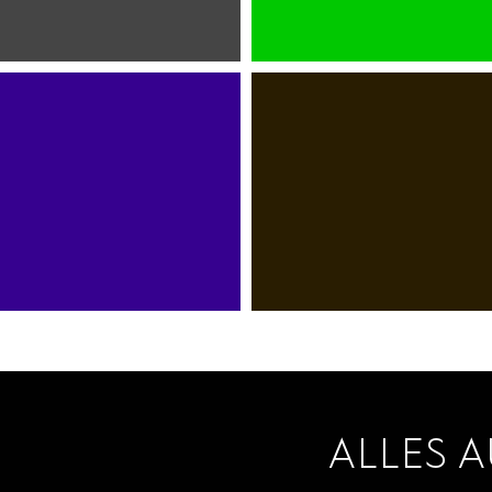
A
SUPERMARKT
ASIAMARKT
DISCOUNTER
RESTAURANTS
CAFÉS
ALLES A