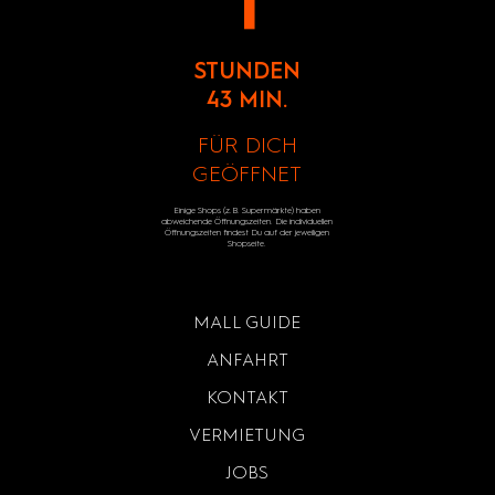
STUNDEN
43 MIN.
FÜR DICH
GEÖFFNET
Einige Shops (z.B. Supermärkte) haben
abweichende Öffnungszeiten. Die individuellen
Öffnungszeiten findest Du auf der jeweiligen
Shopseite.
MALL GUIDE
ANFAHRT
KONTAKT
VERMIETUNG
JOBS