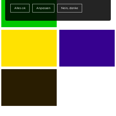
TECHNIK
Alles ok
Anpassen
Nein, danke
SUPERMARKT
ASIAMARKT
DISCOUNTER
BANK
SPORT
AUTOVERMIETUNG
FITNESS
SERVICES
DANCE
RESTAURANTS
CAFÉS