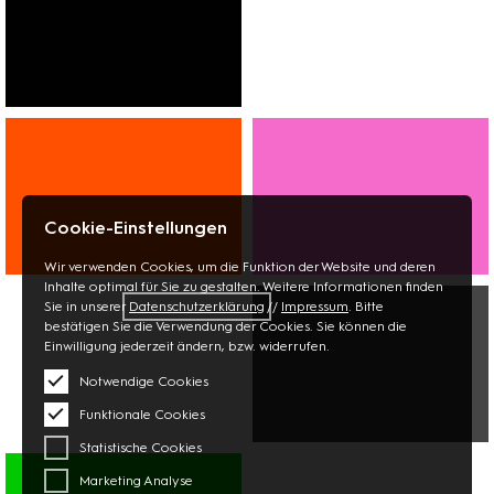
FASHION
SCHUHE
SCHMUCK
Cookie-Einstellungen
Wir verwenden Cookies, um die Funktion der Website und deren
WOHNEN
BEAUTY
Inhalte optimal für Sie zu gestalten. Weitere Informationen finden
Sie in unserer
Datenschutzerklärung
//
Impressum
. Bitte
BÜCHER
OPTIK
bestätigen Sie die Verwendung der Cookies. Sie können die
PAPETERIE
APOTHEKE
Einwilligung jederzeit ändern, bzw. widerrufen.
BLUMEN
Notwendige Cookies
Funktionale Cookies
Statistische Cookies
MULTIMEDIA
FOTO
Marketing Analyse