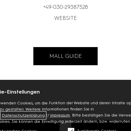
+49-030-29387528
WEBSITE
MALL GUIDE
e-Einstellungen
rwenden Cookies, um die Funktion der Website und deren Inhalte op
 zu gestalten. Weitere Informationen finden Sie in
r
Datenschutzerklärung
//
Impressum
. Bitte bestätigen Sie die Ver
okies. Sie können die Einwilligung jederzeit ändern, bzw. widerrufen.
otwendige Cookies
Funktionale Cookies