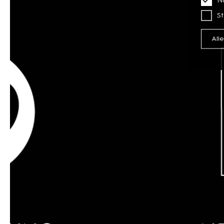
St
All