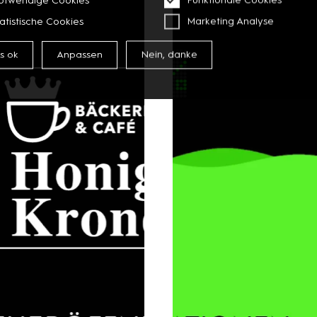
atistische Cookies
Marketing Analyse
es ok
Anpassen
Nein, danke