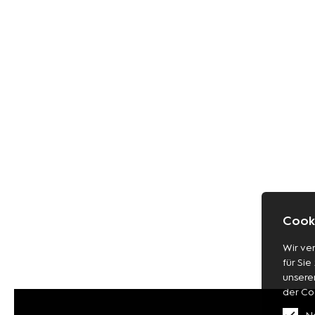
Cooki
Wir ve
für Sie
unsere
der Co
N