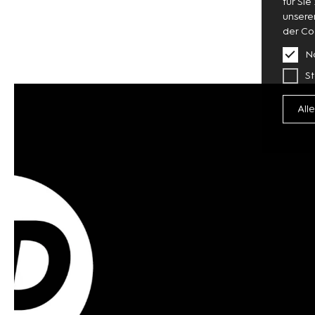
für Sie
unsere
der Co
N
St
All