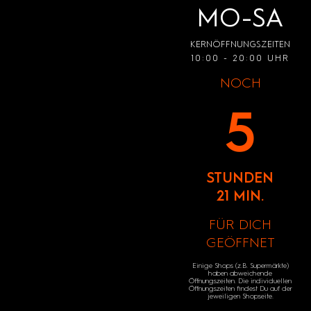
MO-SA
KERNÖFFNUNGSZEITEN
10:00 - 20:00 UHR
NOCH
5
STUNDEN
21 MIN.
FÜR DICH
GEÖFFNET
Einige Shops (z.B. Supermärkte)
haben abweichende
Öffnungszeiten. Die individuellen
Öffnungszeiten findest Du auf der
jeweiligen Shopseite.