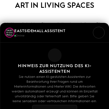
ART IN LIVING SPACES
Multimediale Live-Show mit Kunstausstellung, Film,
EASTSIDEMALL ASSISTENT
Musik, szenischen Lesungen und Talk. Unsere Gäste
Online
sind Crow, Markus Gertken, Schüller & Band und
Asimra. Rainer Langhans als Special Guest im Live-
Gespräch mit dem Publikum.
16. Oktober, 16 - 20 Uhr
HINWEIS ZUR NUTZUNG DES KI-
ASSISTENTEN
im Erdgeschoss, Eintritt frei
Sie nutzen einen KI-gestützten Assistenten zur
Beantwortung Ihrer Fragen rund um
Mieterinformationen und Mieter WIKI. Die Antworten
werden automatisiert erzeugt und können im Einzelfall
unvollständig oder fehlerhaft sein. Bitte geben Sie
ÜBER 80 SHOPS
keine sensiblen oder vertraulichen Informationen ein.