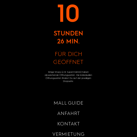
10
STUNDEN
26 MIN.
FÜR DICH
GEÖFFNET
Einige Shops (z.B. Supermärkte) haben
abweichende Öffnungszeiten. Die individuellen
Öffnungszeiten findest Du auf der jeweiligen
Shopseite.
MALL GUIDE
ANFAHRT
KONTAKT
VERMIETUNG