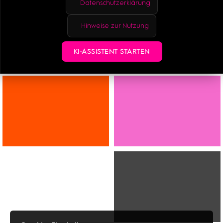
Datenschutzerklärung
Hinweise zur Nutzung
KI-ASSISTENT STARTEN
FASHION
SCHUHE
SCHMUCK
WOHNEN
BEAUTY
BÜCHER
OPTIK
PAPETERIE
APOTHEKE
BLUMEN