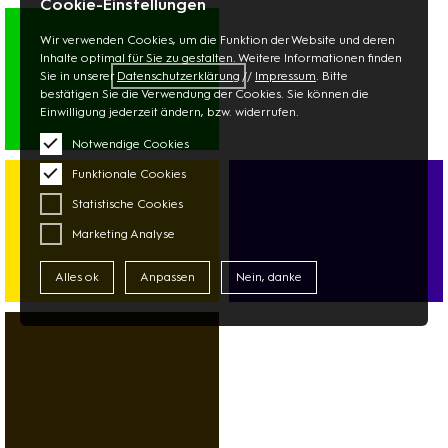
Cookie-Einstellungen
MULTIMEDIA
FOTO
Wir verwenden Cookies, um die Funktion der Website und deren
TECHNIK
Inhalte optimal für Sie zu gestalten. Weitere Informationen finden
Sie in unserer
Datenschutzerklärung
//
Impressum
. Bitte
bestätigen Sie die Verwendung der Cookies. Sie können die
Einwilligung jederzeit ändern, bzw. widerrufen.
Notwendige Cookies
SUPERMARKT
Funktionale Cookies
ASIAMARKT
DISCOUNTER
Statistische Cookies
Marketing Analyse
Alles ok
Anpassen
Nein, danke
BANK
SPORT
AUTOVERMIETUNG
FITNESS
SERVICES
DANCE